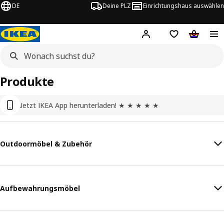
DE
Deine PLZ
Einrichtungshaus auswählen
Hej!
Jetzt anmelden.
Einkaufsliste
Warenko
Produkte
Jetzt IKEA App herunterladen! ★ ★ ★ ★ ★
Outdoormöbel & Zubehör
Aufbewahrungsmöbel