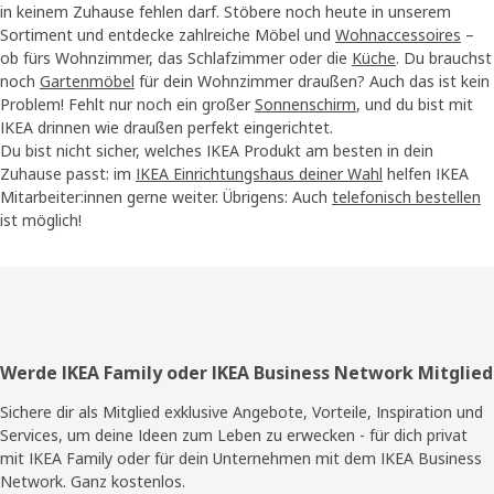
in keinem Zuhause fehlen darf. Stöbere noch heute in unserem
Sortiment und entdecke zahlreiche Möbel und
Wohnaccessoires
–
ob fürs Wohnzimmer, das Schlafzimmer oder die
Küche
. Du brauchst
noch
Gartenmöbel
für dein Wohnzimmer draußen? Auch das ist kein
Problem! Fehlt nur noch ein großer
Sonnenschirm
, und du bist mit
IKEA drinnen wie draußen perfekt eingerichtet.
Du bist nicht sicher, welches IKEA Produkt am besten in dein
Zuhause passt: im
IKEA Einrichtungshaus deiner Wahl
helfen IKEA
Mitarbeiter:innen gerne weiter. Übrigens: Auch
telefonisch bestellen
ist möglich!
Fußzeile
Werde IKEA Family oder IKEA Business Network Mitglied
Sichere dir als Mitglied exklusive Angebote, Vorteile, Inspiration und
Services, um deine Ideen zum Leben zu erwecken - für dich privat
mit IKEA Family oder für dein Unternehmen mit dem IKEA Business
Network. Ganz kostenlos.