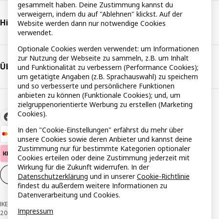
gesammelt haben. Deine Zustimmung kannst du
verweigern, indem du auf "Ablehnen" klickst. Auf der
Hilfe & Support
Website werden dann nur notwendige Cookies
verwendet.
Optionale Cookies werden verwendet: um Informationen
zur Nutzung der Webseite zu sammeln, z.B. um Inhalt
Über IKEA
und Funktionalität zu verbessern (Performance Cookies);
um getätigte Angaben (z.B. Sprachauswahl) zu speichern
und so verbesserte und persönlichere Funktionen
anbieten zu können (Funktionale Cookies); und, um
zielgruppenorientierte Werbung zu erstellen (Marketing
Cookies).
In den "Cookie-Einstellungen" erfährst du mehr über
unsere Cookies sowie deren Anbieter und kannst deine
Zustimmung nur für bestimmte Kategorien optionaler
Cookies erteilen oder deine Zustimmung jederzeit mit
Wirkung für die Zukunft widerrufen. In der
Cookie-Einstellungen
DE
Datenschutzerklärung
und in unserer
Cookie-Richtlinie
findest du außerdem weitere Informationen zu
Datenverarbeitung und Cookies.
IKEA Österreich - Südring, 2334 Vösendorf © Inter IKEA Systems B.V. 1999-
Impressum
2026